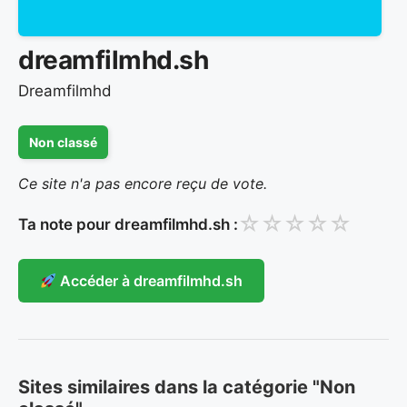
dreamfilmhd.sh
Dreamfilmhd
Non classé
Ce site n'a pas encore reçu de vote.
☆
☆
☆
☆
☆
Ta note pour dreamfilmhd.sh :
Accéder à dreamfilmhd.sh
Sites similaires dans la catégorie "Non