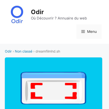
Aller
au
Odir
contenu
Où Découvrir ? Annuaire du web
Menu
Odir
›
Non classé
› dreamfilmhd.sh