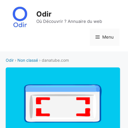
Aller
au
Odir
contenu
Où Découvrir ? Annuaire du web
Menu
Odir
›
Non classé
› danatube.com