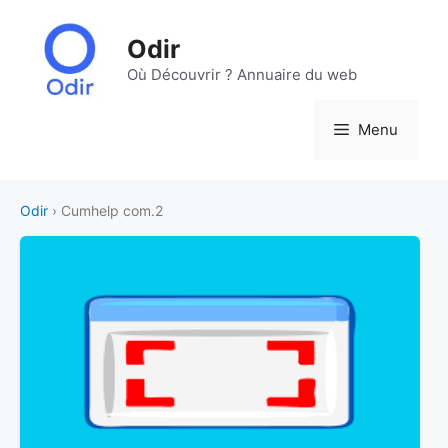
Aller
au
Odir
contenu
Où Découvrir ? Annuaire du web
Menu
Odir
› Cumhelp com.2