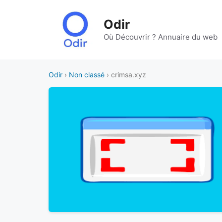
Aller
au
Odir
contenu
Où Découvrir ? Annuaire du web
Odir
›
Non classé
› crimsa.xyz