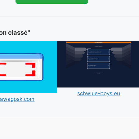
Non classé"
schwule-boys.eu
awagpsk.com