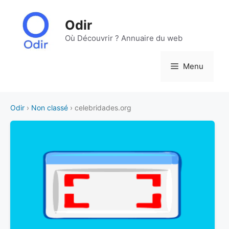
Aller
au
Odir
contenu
Où Découvrir ? Annuaire du web
Menu
Odir
›
Non classé
› celebridades.org