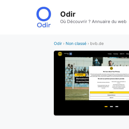
Aller
au
Odir
contenu
Où Découvrir ? Annuaire du web
Odir
›
Non classé
› bvb.de