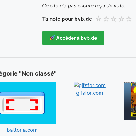
Ce site n'a pas encore reçu de vote.
☆
☆
☆
☆
☆
Ta note pour bvb.de :
Accéder à bvb.de
tégorie "Non classé"
gifsfor.com
battona.com