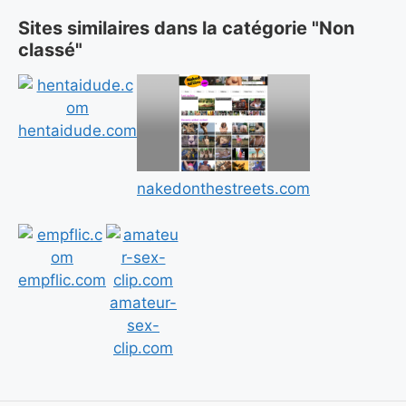
Sites similaires dans la catégorie "Non
classé"
hentaidude.com
nakedonthestreets.com
empflic.com
amateur-
sex-
clip.com