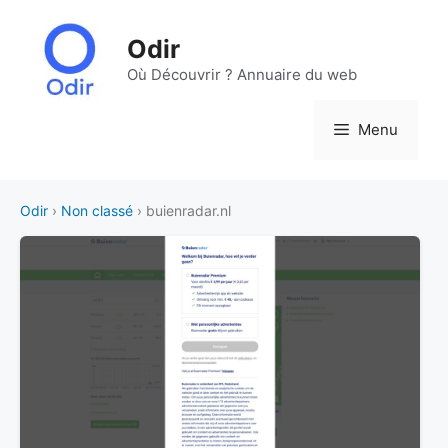
Aller
au
Odir
contenu
Où Découvrir ? Annuaire du web
Menu
Odir
›
Non classé
› buienradar.nl