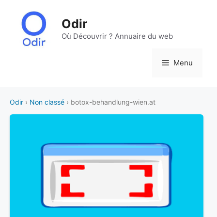
Aller
au
Odir
contenu
Où Découvrir ? Annuaire du web
Menu
Odir
›
Non classé
› botox-behandlung-wien.at