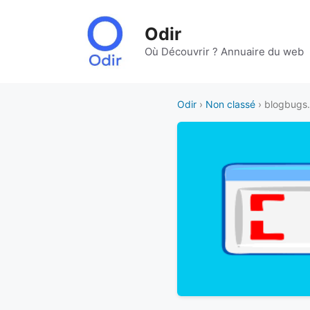
Aller
au
Odir
contenu
Où Découvrir ? Annuaire du web
Odir
›
Non classé
› blogbugs