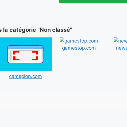
s la catégorie "Non classé"
gamestop.com
news
camspion.com