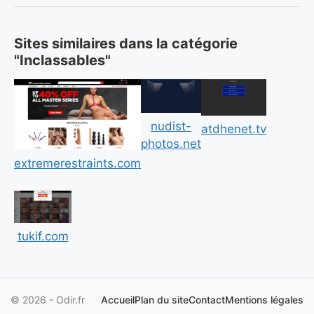
Sites similaires dans la catégorie
"Inclassables"
nudist-
atdhenet.tv
photos.net
extremerestraints.com
tukif.com
© 2026 - Odir.fr
Accueil
Plan du site
Contact
Mentions légales