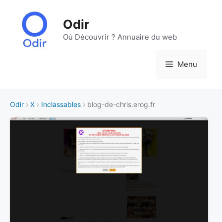
Aller
au
Odir
contenu
Où Découvrir ? Annuaire du web
Menu
Odir
›
X
›
Inclassables
› blog-de-chris.erog.fr