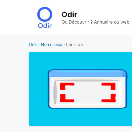
Aller
au
Odir
contenu
Où Découvrir ? Annuaire du web
Odir
›
Non classé
› berlin.de