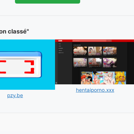
Non classé"
hentaiporno.xxx
pzy.be